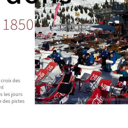
 1850
 croix des
nt
s les jours
e des pistes